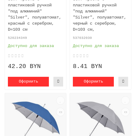
пластиковой ручкой
пластиковой ручкой
"под алюминий"
"под алюминий"
"Silver", полуавтомат,
"Silver", полуавтомат,
красный с серебром,
черный с серебром,
D=103 cм
D=103 см,
520234349
537032030
Доступно для заказа
Доступно для заказа
42.20 BYN
8.41 BYN
Оформить
Оформить