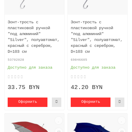
Зонт-трость с
Зонт-трость с
пластиковой ручкой
пластиковой ручкой
"под алюминий"
"под алюминий"
"Silver", полуавтомат,
"Silver", полуавтомат,
красный с серебром,
красный с серебром,
D=103 cм
D=103 cм
53702028
69846605
Доступно для заказа
Доступно для заказа
33.75 BYN
42.20 BYN
Оформить
Оформить