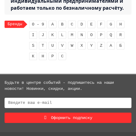
индивидуальными предпринимателями и
работаем только по безналичному расчёту.
Бренды
0 - 9
A
B
C
D
E
F
G
H
I
J
K
L
M
N
O
P
Q
R
S
T
U
V
W
X
Y
Z
А
Б
К
Н
Р
С
Будьте в центре событий - подпишитесь на наши
новости! Новинки, скидки, акции.
Оформить подписку